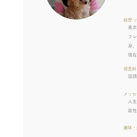
​経歴
東京
フレ
身。
現在
得意科
国語
メッセ
人生
能性
趣味・