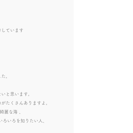
作しています
しました。
すか。
くないと思います。
力がたくさんありますよ。
綺麗な海 、
いろいろを知りたい人、