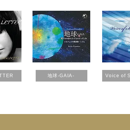
地球-GAIA-
ETTER
Voice of 